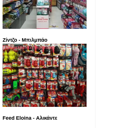
Ζίντζο - Μπιλμπάο
Επαγγελματικές θεραπείες
Feed Eloina - Αλικάντε